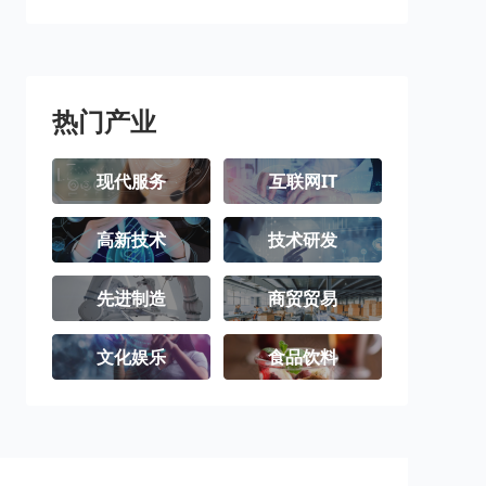
潼南区
铜梁区
荣昌区
璧山区
梁平区
城口县
丰都县
垫江县
武隆区
热门产业
忠县
开州区
云阳县
现代服务
互联网IT
奉节县
巫山县
巫溪县
高新技术
技术研发
石柱土家族自
秀山土家族苗
酉阳土家族苗
治县
族自治县
族自治县
彭水苗族土家
江津区
合川区
先进制造
商贸贸易
族自治县
永川区
南川区
文化娱乐
食品饮料