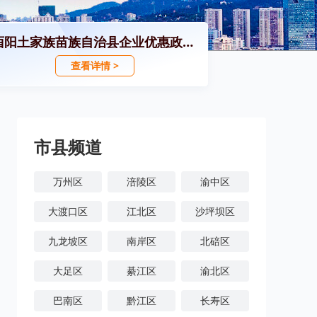
酉阳土家族苗族自治县企业优惠政策汇编
查看详情 >
市县频道
万州区
涪陵区
渝中区
大渡口区
江北区
沙坪坝区
九龙坡区
南岸区
北碚区
大足区
綦江区
渝北区
巴南区
黔江区
长寿区