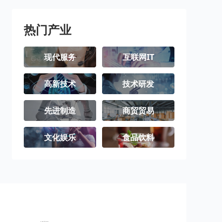
璧山区
梁平区
城口县
丰都县
垫江县
武隆区
热门产业
忠县
开州区
云阳县
现代服务
互联网IT
奉节县
巫山县
巫溪县
高新技术
技术研发
石柱土家族自
秀山土家族苗
酉阳土家族苗
治县
族自治县
族自治县
彭水苗族土家
江津区
合川区
先进制造
商贸贸易
族自治县
永川区
南川区
文化娱乐
食品饮料