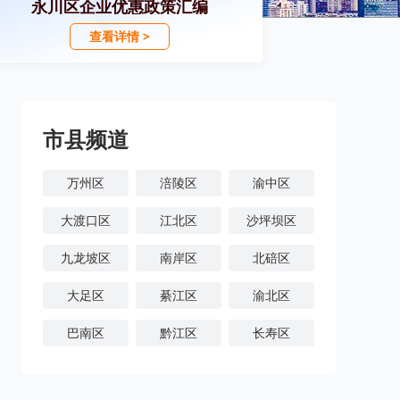
永川区企业优惠政策汇编
查看详情 >
市县频道
万州区
涪陵区
渝中区
大渡口区
江北区
沙坪坝区
九龙坡区
南岸区
北碚区
大足区
綦江区
渝北区
巴南区
黔江区
长寿区
潼南区
铜梁区
荣昌区